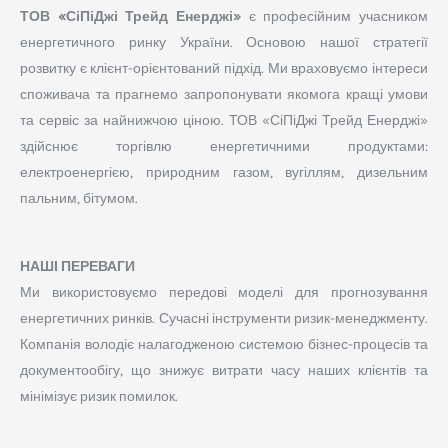
ТОВ «СіПіДжі Трейд Енерджі»
є професійним учасником
енергетичного ринку України. Основою нашої стратегії
розвитку є клієнт-орієнтований підхід. Ми враховуємо інтереси
споживача та прагнемо запропонувати якомога кращі умови
та сервіс за найнижчою ціною. ТОВ «СіПіДжі Трейд Енерджі»
здійснює торгівлю енергетичними продуктами:
електроенергією, природним газом, вугіллям, дизельним
пальним, бітумом.
НАШІ ПЕРЕВАГИ
Ми використовуємо передові моделі для прогнозування
енергетичних ринків. Сучасні інструменти ризик-менеджменту.
Компанія володіє налагодженою системою бізнес-процесів та
документообігу, що знижує витрати часу наших клієнтів та
мінімізує ризик помилок.